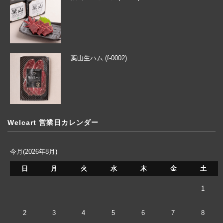
葉山生ハム (f-0002)
Welcart 営業日カレンダー
今月(2026年8月)
日
月
火
水
木
金
土
1
2
3
4
5
6
7
8