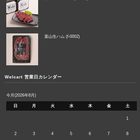
葉山生ハム (f-0002)
Welcart 営業日カレンダー
今月(2026年8月)
日
月
火
水
木
金
土
1
2
3
4
5
6
7
8